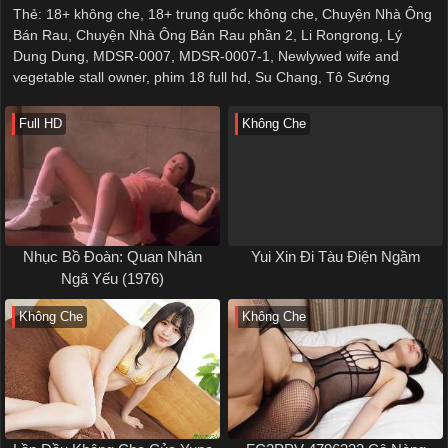
Thẻ:
18+ không che
,
18+ trung quốc không che
,
Chuyện Nhà Ông
Bán Rau
,
Chuyện Nhà Ông Bán Rau phần 2
,
Li Rongrong
,
Lý
Dung Dung
,
MDSR-0007
,
MDSR-0007-1
,
Newlywed wife and
vegetable stall owner
,
phim 18 full hd
,
Su Chang
,
Tô Sướng
Full HD
Không Che
Nhục Bồ Đoàn: Quan Nhân
Yui Xin Đi Tàu Điện Ngầm
Ngã Yếu (1976)
Không Che
Không Che