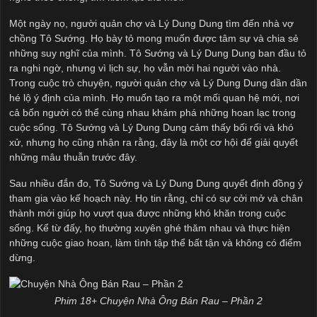
Một ngày nọ, người quản chợ và Lý Dung Dung tìm đến nhà vợ
chồng Tô Sướng. Họ bày tỏ mong muốn được tâm sự và chia sẻ
những suy nghĩ của mình. Tô Sướng và Lý Dung Dung ban đầu tỏ
ra nghi ngờ, nhưng vì lịch sự, họ vẫn mời hai người vào nhà.
Trong cuộc trò chuyện, người quản chợ và Lý Dung Dung dần dần
hé lộ ý định của mình. Họ muốn tạo ra một mối quan hệ mới, nơi
cả bốn người có thể cùng nhau khám phá những hoan lạc trong
cuộc sống. Tô Sướng và Lý Dung Dung cảm thấy bối rối và khó
xử, nhưng họ cũng nhận ra rằng, đây là một cơ hội để giải quyết
những mâu thuẫn trước đây.
Sau nhiều đắn đo, Tô Sướng và Lý Dung Dung quyết định đồng ý
tham gia vào kế hoạch này. Họ tin rằng, chỉ có sự cởi mở và chân
thành mới giúp họ vượt qua được những khó khăn trong cuộc
sống. Kể từ đấy, họ thường xuyên ghé thăm nhau và thực hiện
những cuộc giao hoan, làm tình tập thể bất tận và không có điểm
dừng.
Phim 18+ Chuyện Nhà Ông Bán Rau – Phần 2