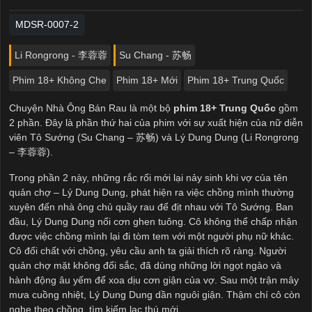
MDSR-0007-2
Li Rongrong - 李蓉蓉
Su Chang - 苏畅
Phim 18+ Không Che
Phim 18+ Mới
Phim 18+ Trung Quốc
Chuyện Nhà Ông Bán Rau là một bộ
phim 18+ Trung Quốc
gồm
2 phần. Đây là phần thứ hai của phim với sự xuất hiện của nữ diễn
viên Tô Sướng (Su Chang – 苏畅) và Lý Dung Dung (Li Rongrong
– 李蓉蓉).
Trong phần 2 này, những rắc rối mới lại nảy sinh khi vợ của tên
quản chợ – Lý Dung Dung, phát hiện ra việc chồng mình thường
xuyên đến nhà ông chủ quầy rau để địt nhau với Tô Sướng. Ban
đầu, Lý Dung Dung nổi cơn ghen tuông. Cô không thể chấp nhận
được việc chồng mình lại đi tòm tem với một người phụ nữ khác.
Cô đối chất với chồng, yêu cầu anh ta giải thích rõ ràng. Người
quản chợ mặt không đổi sắc, đã dùng những lời ngọt ngào và
hành động âu yếm để xoa dịu cơn giận của vợ. Sau một trận mây
mưa cuồng nhiệt, Lý Dung Dung dần nguôi giận. Thậm chí cô còn
nghe theo chồng, tìm kiếm lạc thú mới.