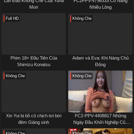
Lần Đầu Không Che Của Yuna
FC2PPV-4796333 Cô Nàng
Mori
Nhiều Lông
Full HD
Không Che
Phim 18+ Đầu Tiên Của
Adam và Eva: Khi Nàng Chủ
Shimizu Konatsu
Động
Không Che
Không Che
Xin Yui bị bồ cũ chịch tơi bời
FC2-PPV-4408817 Những
đêm Giáng sinh
Ngày Đầu Khởi Nghiệp Của
Kotone Ayase
Không Che
Không Che